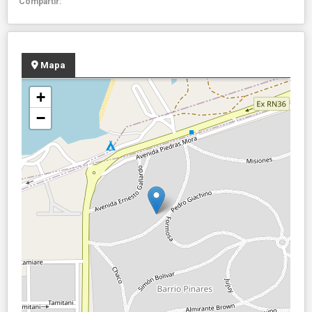
Compartir:
Mapa
+
−