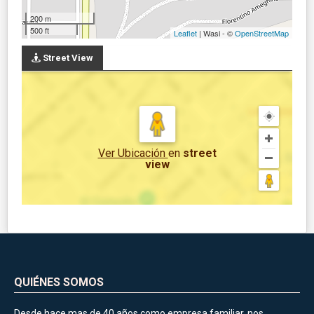
200 m
500 ft
Leaflet
| Wasi - ©
OpenStreetMap
Street View
Ver Ubicación
en
street
view
QUIÉNES SOMOS
Desde hace mas de 40 años como empresa familiar, nos