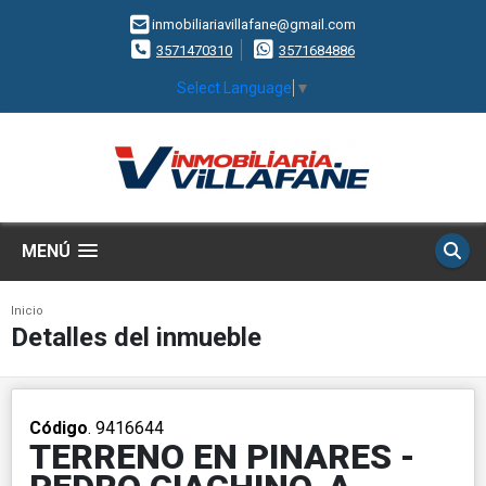
inmobiliariavillafane@gmail.com
3571470310
3571684886
Select Language
▼
MENÚ
Inicio
Detalles del inmueble
Código
. 9416644
TERRENO EN PINARES -