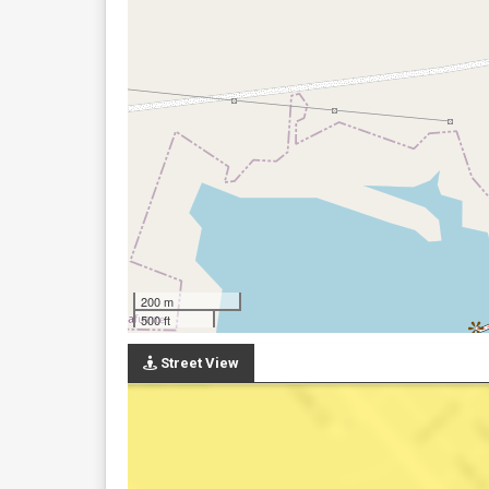
200 m
500 ft
Street View