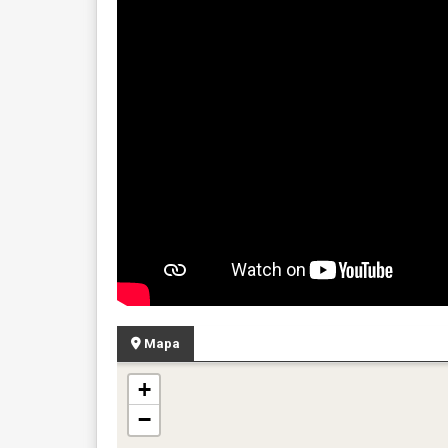
Mapa
+
−