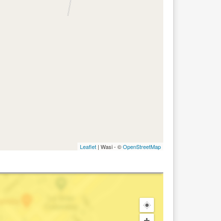
Leaflet
| Wasi - ©
OpenStreetMap