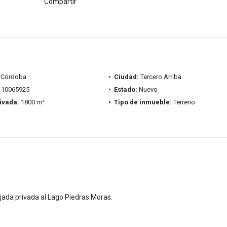
Compartir
Córdoba
Ciudad:
Tercero Arriba
10065925
Estado:
Nuevo
ivada:
1800 m²
Tipo de inmueble:
Terreno
ajada privada al Lago Piedras Moras.