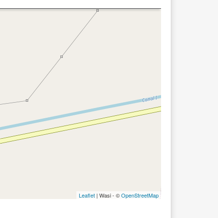
Leaflet
| Wasi - ©
OpenStreetMap