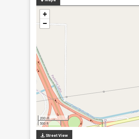
+
−
200 m
500 ft
Street View